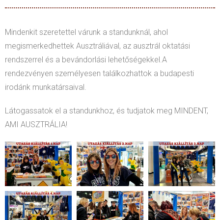
Mindenkit szeretettel várunk a standunknál, ahol
megismerkedhettek Ausztráliával, az ausztrál oktatási
rendszerrel és a bevándorlási lehetőségekkel.A
rendezvényen személyesen találkozhattok a budapesti
irodánk munkatársaival.
Látogassatok el a standunkhoz, és tudjatok meg MINDENT,
AMI AUSZTRÁLIA!