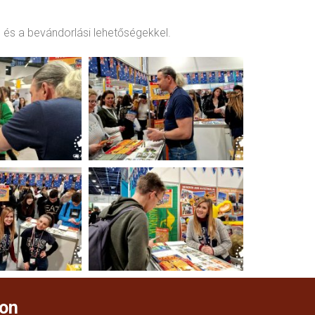
l és a bevándorlási lehetőségekkel.
on