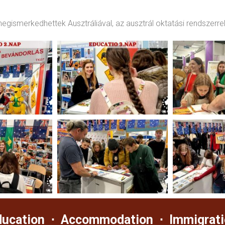
megismerkedhettek Ausztráliával, az ausztrál oktatási rendszerre
ducation ⋅ Accommodation ⋅ Immigrati