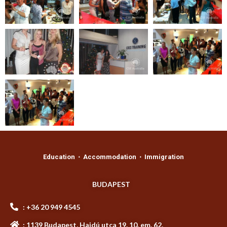
Education ⋅ Accommodation ⋅ Immigration
BUDAPEST
: +36 20 949 4545
: 1139 Budapest, Hajdú utca 19. 10. em. 62.