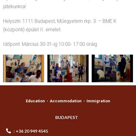
játékunkra!
Helyszín: 1111 Budapest, Műegyetem rkp. 3. – BME K
(központi) épület II. emelet.
Időpont: Március 30-31-ig 10:00- 17:00 óráig
Education ⋅ Accommodation ⋅ Immigration
BUDAPEST
: +36 20 949 4545