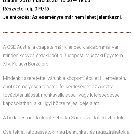
Dátum: 2016. március 30. 10:00 — 18:00
Részvételi díj: 0 Ft/fő
Jelentkezés: Az eseményre már nem lehet jelentkezni.
A CSE Australia csapata már kilencedik alkalommal vár
minden kedves érdeklődőt a Budapesti Műszaki Egyetem
XIV. Külügyi Börzéjére.
Mindenkit szeretettel várunk a központi épület II. emeletén,
ahol személyesen teheted fel kérdéseidet az ausztrál
továbbtanulással, munkavállalással, vagy letelepedéssel
kapcsolatban, a külügyi börze teljes ideje alatt.
A budapesti irodánkból Sebetka Saroltával találkozhattok.
Gyertek el, látogassatok meg bennünket, és regisztráljatok a