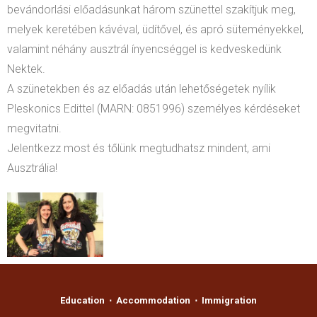
bevándorlási előadásunkat három szünettel szakítjuk meg,
melyek keretében kávéval, üdítővel, és apró süteményekkel,
valamint néhány ausztrál ínyencséggel is kedveskedünk
Nektek.
A szünetekben és az előadás után lehetőségetek nyílik
Pleskonics Edittel (MARN: 0851996) személyes kérdéseket
megvitatni.
Jelentkezz most és tőlünk megtudhatsz mindent, ami
Ausztrália!
Education ⋅ Accommodation ⋅ Immigration