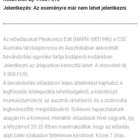
Jelentkezés: Az eseményre már nem lehet jelentkezni.
Az előadásokat Pleskonics Edit (MARN: 0851996) a CSE
Australia társtulajdonosa és Ausztráliában akkreditált
bevándorlási ügynöke tartja budapesti irodánkban.
Jelentkezni az űrlapunkon keresztül lehet. A részvételi díj
9.900 Ft/fő.
A bevándorlási előadáson teljes áttekintést kaphatsz a
legfrissebb letelepedési lehetőségekről, a különböző
munkavízumokról, az ausztrál oktatásról, és a számodra
legkedvezőbb megoldásokról. Sokéves tapasztalatunk
alapján mi a könnyed, interaktív előadások hívei vagyunk, így
a létszámot 20-25 főben maximalizáltuk, hogy az előadás
alatt bárki szabadon feltehesse kérdéseit. Közel 7 órás