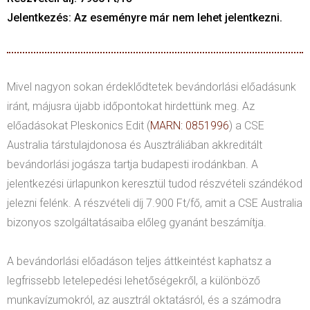
Jelentkezés: Az eseményre már nem lehet jelentkezni.
Mivel nagyon sokan érdeklődtetek bevándorlási előadásunk
iránt, májusra újabb időpontokat hirdettünk meg. Az
előadásokat Pleskonics Edit (
MARN: 0851996
) a CSE
Australia társtulajdonosa és Ausztráliában akkreditált
bevándorlási jogásza tartja budapesti irodánkban. A
jelentkezési ürlapunkon keresztül tudod részvételi szándékod
jelezni felénk. A részvételi díj 7.900 Ft/fő, amit a CSE Australia
bizonyos szolgáltatásaiba előleg gyanánt beszámítja.
A bevándorlási előadáson teljes áttkeintést kaphatsz a
legfrissebb letelepedési lehetőségekről, a különböző
munkavízumokról, az ausztrál oktatásról, és a számodra