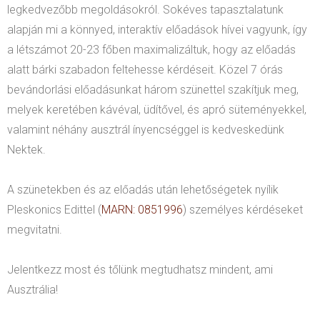
legkedvezőbb megoldásokról. Sokéves tapasztalatunk
alapján mi a könnyed, interaktív előadások hívei vagyunk, így
a létszámot 20-23 főben maximalizáltuk, hogy az előadás
alatt bárki szabadon feltehesse kérdéseit. Közel 7 órás
bevándorlási előadásunkat három szünettel szakítjuk meg,
melyek keretében kávéval, üdítővel, és apró süteményekkel,
valamint néhány ausztrál ínyencséggel is kedveskedünk
Nektek.
A szünetekben és az előadás után lehetőségetek nyílik
Pleskonics Edittel (
MARN: 0851996
) személyes kérdéseket
megvitatni.
Jelentkezz most és tőlünk megtudhatsz mindent, ami
Ausztrália!