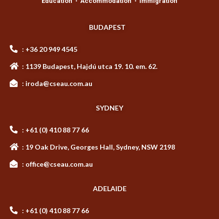
Education ⋅ Accommodation ⋅ Immigration
BUDAPEST
: +36 20 949 4545
: 1139 Budapest, Hajdú utca 19. 10. em. 62.
: iroda@cseau.com.au
SYDNEY
: +61 (0) 410 88 77 66
: 19 Oak Drive, Georges Hall, Sydney, NSW 2198
: office@cseau.com.au
ADELAIDE
: +61 (0) 410 88 77 66