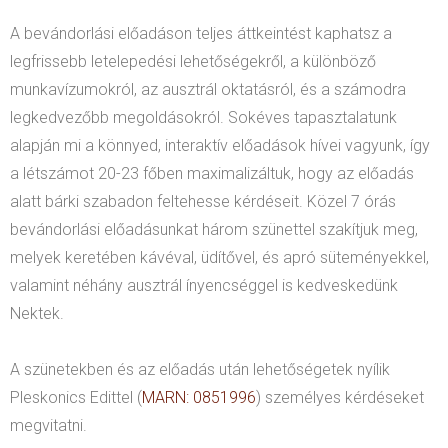
A bevándorlási előadáson teljes áttkeintést kaphatsz a
legfrissebb letelepedési lehetőségekről, a különböző
munkavízumokról, az ausztrál oktatásról, és a számodra
legkedvezőbb megoldásokról. Sokéves tapasztalatunk
alapján mi a könnyed, interaktív előadások hívei vagyunk, így
a létszámot 20-23 főben maximalizáltuk, hogy az előadás
alatt bárki szabadon feltehesse kérdéseit. Közel 7 órás
bevándorlási előadásunkat három szünettel szakítjuk meg,
melyek keretében kávéval, üdítővel, és apró süteményekkel,
valamint néhány ausztrál ínyencséggel is kedveskedünk
Nektek.
A szünetekben és az előadás után lehetőségetek nyílik
Pleskonics Edittel (
MARN: 0851996
) személyes kérdéseket
megvitatni.