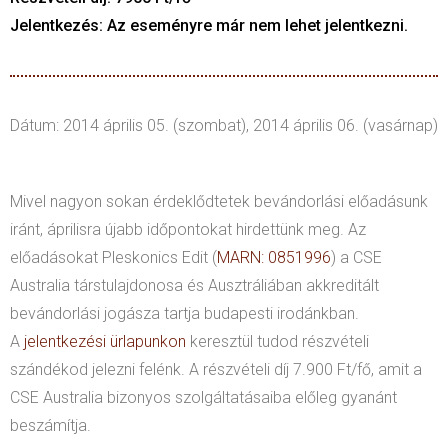
Jelentkezés: Az eseményre már nem lehet jelentkezni.
Dátum: 2014 április 05. (szombat), 2014 április 06. (vasárnap)
Mivel nagyon sokan érdeklődtetek bevándorlási előadásunk
iránt, áprilisra újabb időpontokat hirdettünk meg. Az
előadásokat Pleskonics Edit (
MARN: 0851996
) a CSE
Australia társtulajdonosa és Ausztráliában akkreditált
bevándorlási jogásza tartja budapesti irodánkban.
A
jelentkezési ürlapunkon
keresztül tudod részvételi
szándékod jelezni felénk. A részvételi díj 7.900 Ft/fő, amit a
CSE Australia bizonyos szolgáltatásaiba előleg gyanánt
beszámítja.