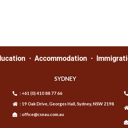
ducation ⋅ Accommodation ⋅ Immigrati
SYDNEY
: +61 (0) 410 88 77 66
: 19 Oak Drive, Georges Hall, Sydney, NSW 2198
: office@cseau.com.au