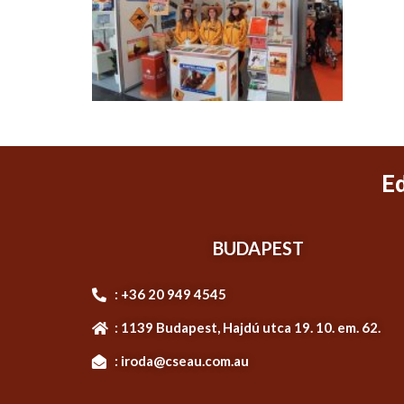
E
BUDAPEST
: +36 20 949 4545
: 1139 Budapest, Hajdú utca 19. 10. em. 62.
: iroda@cseau.com.au