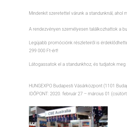
Mindenkit szeretettel várunk a standunknál, ahol 
A rendezvényen személyesen találkozhattok a bu
Legújabb promóciónk részleteiről is érdeklődhette
299 000 Ft-ért!
Látogassatok el a standunkhoz, és tudjatok me
HUNGEXPO Budapesti Vásárközpont (1101 Budapest
IDŐPONT: 2020. február 27 – március 01 (csütör