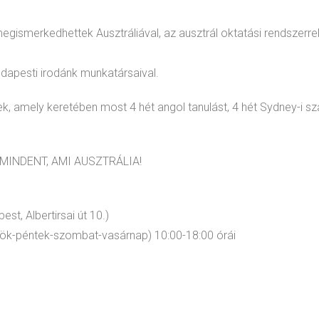
megismerkedhettek Ausztráliával, az ausztrál oktatási rendszerre
dapesti irodánk munkatársaival.
k, amely keretében most 4 hét angol tanulást, 4 hét Sydney-i szál
g MINDENT, AMI AUSZTRÁLIA!
, Albertirsai út 10.)
tök-péntek-szombat-vasárnap) 10:00-18:00 órái