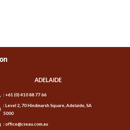
on
ADELAIDE
: +61 (0) 410 88 77 66
: Level 2, 70 Hindmarsh Square, Adelaide, SA
5000
: office@cseau.com.au