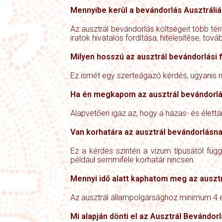
Mennyibe kerül a bevándorlás Ausztráli
Az ausztrál bevándorlás költségeit több tény
iratok hivatalos fordítása, hitelesítése, tov
Milyen hosszú az ausztrál bevándorlási 
Ez ismét egy szerteágazó kérdés, ugyanis mo
Ha én megkapom az ausztrál bevándorlás
Alapvetően igaz az, hogy a házas- és élettá
Van korhatára az ausztrál bevándorlásn
Ez a kérdés szintén a vízum típusától füg
például semmiféle korhatár nincsen.
Mennyi idő alatt kaphatom meg az auszt
Az ausztrál állampolgársághoz minimum 4 éve
Mi alapján dönti el az Ausztrál Bevándorl