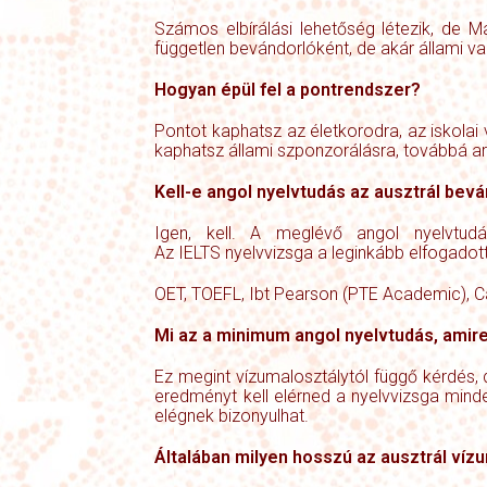
Számos elbírálási lehetőség létezik, de M
független bevándorlóként, de akár állami va
Hogyan épül fel a pontrendszer?
Pontot kaphatsz az életkorodra, az iskolai
kaphatsz állami szponzorálásra, továbbá arr
Kell-e angol nyelvtudás az ausztrál bev
Igen, kell. A meglévő angol nyelvtudás
Az
IELTS
nyelvvizsga a leginkább elfogadott
OET, TOEFL, Ibt Pearson (PTE Academic), C
Mi az a minimum angol nyelvtudás, ami
Ez megint vízumalosztálytól függő kérdés
eredményt kell elérned a nyelvvizsga min
elégnek bizonyulhat.
Általában milyen hosszú az ausztrál vízu