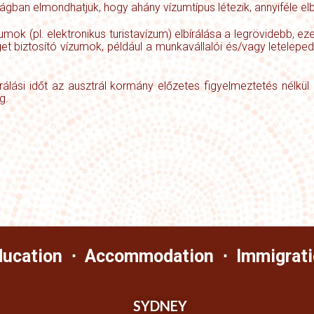
gban elmondhatjuk, hogy ahány vízumtípus létezik, annyiféle elbí
mok (pl. elektronikus turistavízum) elbírálása a legrövidebb, eze
get biztosító vízumok, például a munkavállalói és/vagy leteleped
álási időt az ausztrál kormány előzetes figyelmeztetés nélkül me
g.
ducation ⋅ Accommodation ⋅ Immigrati
SYDNEY