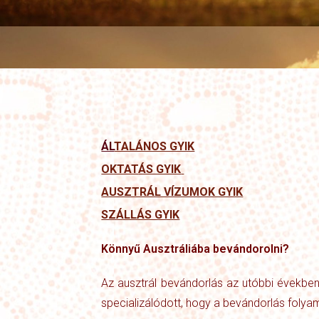
ÁL
TALÁNOS GYIK
OKTAT
ÁS GYIK
AUSZTRÁL VÍZUMOK GYIK
SZÁLLÁS GYIK
Könnyű Ausztráliába bevándorolni?
Az ausztrál bevándorlás az utóbbi években 
specializálódott, hogy a bevándorlás foly