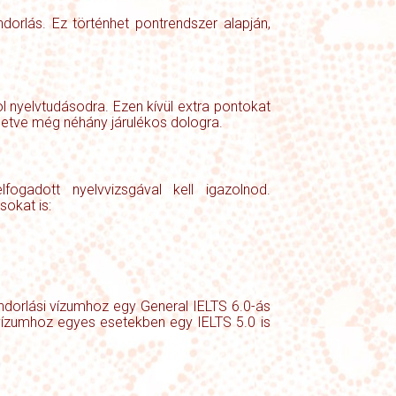
dorlás. Ez történhet pontrendszer alapján,
l nyelvtudásodra. Ezen kívül extra pontokat
illetve még néhány járulékos dologra.
fogadott nyelvvizsgával kell igazolnod.
sokat is:
dorlási vízumhoz egy General IELTS 6.0-ás
vízumhoz egyes esetekben egy IELTS 5.0 is