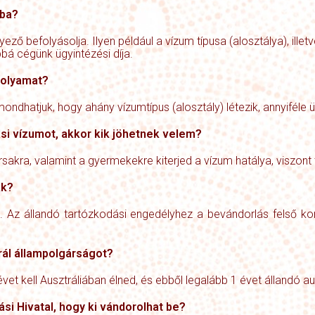
ába?
ező befolyásolja. Ilyen például a vízum típusa (alosztálya), illet
ábbá cégünk ügyintézési díja.
folyamat?
ndhatjuk, hogy ahány vízumtípus (alosztály) létezik, annyiféle ü
i vízumot, akkor kik jöhetnek velem?
rsakra, valamint a gyermekekre kiterjed a vízum hatálya, viszont
ak?
g. Az
állandó tartózkodási engedélyhez
a bevándorlás felső ko
rál állampolgárságot?
t kell Ausztráliában élned, és ebből legalább 1 évet állandó au
ási Hivatal, hogy ki vándorolhat be?