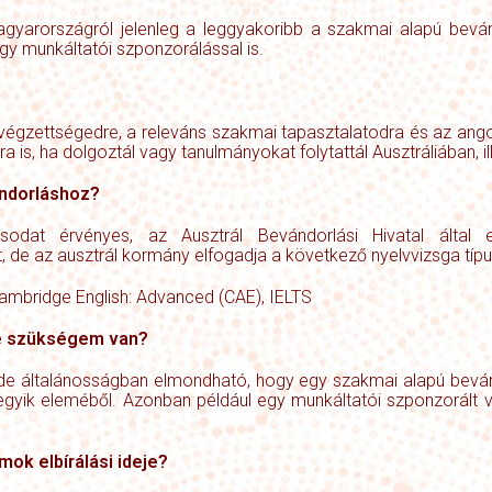
agyarországról jelenleg a leggyakoribb a szakmai alapú beván
gy munkáltatói szponzorálással is.
 végzettségedre, a releváns szakmai tapasztalatodra és az ango
a is, ha dolgoztál vagy tanulmányokat folytattál Ausztráliában, 
ándorláshoz?
odat érvényes, az Ausztrál Bevándorlási Hivatal által el
, de az ausztrál kormány elfogadja a következő nyelvvizsga típu
ambridge English: Advanced (CAE), IELTS
re szükségem van?
, de általánosságban elmondható, hogy egy szakmai alapú beván
degyik eleméből. Azonban például egy munkáltatói szponzorált 
mok elbírálási ideje?