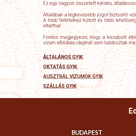
Ez egy nagyon összetett kérdés, általánossá
Általában a legkevesebb jogot biztosító vízu
A több feltételhez kötött és több lehetősé
eltarthat.
Fontos megjegyezni, hogy a kiszabott elbír
vízum elbírálási idejénél sem határoztak me
ÁL
TALÁNOS GYIK
OKTAT
ÁS GYIK
AUSZTRÁL VÍZUMOK GYIK
SZÁLLÁS GYIK
E
BUDAPEST