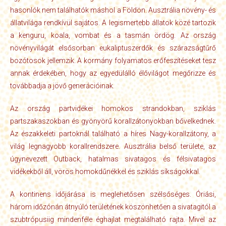
hasonlók nem találhatók máshol a Földön. Ausztrália növény- és
állatvilága rendkívül sajátos. A legismertebb állatok közé tartozik
a kenguru, koala, vombat és a tasmán ördög. Az ország
növényvilágát elsősorban eukaliptuszerdők és szárazságtűrő
bozótosok jellemzik. A kormány folyamatos erőfeszítéseket tesz
annak érdekében, hogy az egyedülálló élővilágot megőrizze és
továbbadja a jövő generációinak.
Az ország partvidékei homokos strandokban, sziklás
partszakaszokban és gyönyörű korallzátonyokban bővelkednek.
Az északkeleti partoknál található a híres Nagy-korallzátony, a
világ legnagyobb korallrendszere. Ausztrália belső területe, az
úgynevezett Outback, hatalmas sivatagos és félsivatagos
vidékekből áll, vörös homokdűnékkel és sziklás síkságokkal.
A kontinens időjárása is meglehetősen szélsőséges. Óriási,
három időzónán átnyúló területének köszönhetően a sivatagitól a
szubtrópusiig mindenféle éghajlat megtalálható rajta. Mivel az