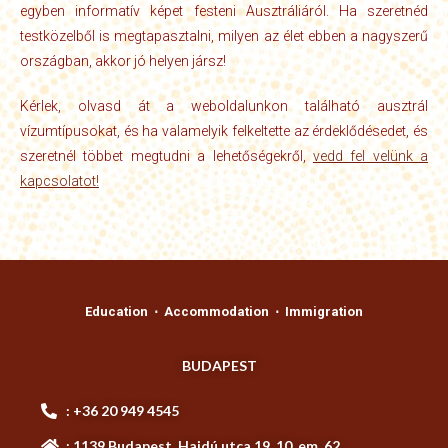
egyben informatív képet festeni Ausztráliáról. Ha szeretnéd
testközelből is megtapasztalni, milyen az élet ebben a nagyszerű
országban, akkor jó helyen jársz!
Kérlek, olvasd át a weboldalunkon található ausztrál
vízumtípusokat, és ha valamelyik felkeltette az érdeklődésedet, és
szeretnél többet megtudni a lehetőségekről,
vedd fel velünk a
kapcsolatot!
Education ⋅ Accommodation ⋅ Immigration
BUDAPEST
: +36 20 949 4545
: 1139 Budapest, Hajdú utca 19. 10. em. 62.