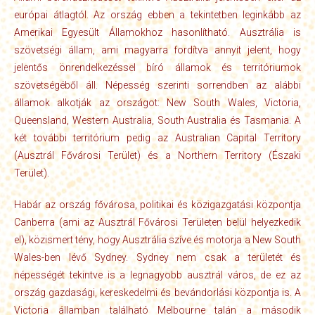
európai átlagtól. Az ország ebben a tekintetben leginkább az
Amerikai Egyesült Államokhoz hasonlítható. Ausztrália is
szövetségi állam, ami magyarra fordítva annyit jelent, hogy
jelentős önrendelkezéssel bíró államok és territóriumok
szövetségéből áll. Népesség szerinti sorrendben az alábbi
államok alkotják az országot: New South Wales, Victoria,
Queensland, Western Australia, South Australia és Tasmania. A
két további territórium pedig az Australian Capital Territory
(Ausztrál Fővárosi Terület) és a Northern Territory (Északi
Terület).
Habár az ország fővárosa, politikai és közigazgatási központja
Canberra (ami az Ausztrál Fővárosi Területen belül helyezkedik
el), közismert tény, hogy Ausztrália szíve és motorja a New South
Wales-ben lévő Sydney. Sydney nem csak a területét és
népességét tekintve is a legnagyobb ausztrál város, de ez az
ország gazdasági, kereskedelmi és bevándorlási központja is. A
Victoria államban található Melbourne talán a második