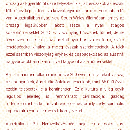
ország az Egyenlítőtől délre helyezkedik el, az évszakok az északi
féltekéhez képest fordítva követik egymást: amikor Európában tél
van, Ausztráliában nyár. New South Wales államában, amely az
ország legsűrűbben lakott része, a nyári átlagos
középhőmérséklet 26°C. Ez viszonylag hűvösnek tűnhet, de ne
tévesszen meg senkit; az ausztrál nyár hosszú és forró, kiváló
lehetőségeket kínálva a meleg évszak szerelmeseinek. A telek
ezzel szemben viszonylag enyhék és csapadékosak, az ausztrál
nagyvárosokban ritkán süllyed fagypont alá a hőmérséklet.
Bár a ma ismert állam mindössze 200 éves múltra tekint vissza,
az aboriginálok, Ausztrália őslakos népei több, mint 65 000 évvel
ezelőtt telepedtek le a kontinensen. Ez a kultúra a világ egyik
legősibb jelenleg is fennmaradt civilizációja; gazdag
történelemmel és kultúrával rendelkeznek, amely mély spirituális
kapcsolatra épül a természeti környezettel.
Ausztrália a Brit Nemzetközösség tagja, és demokratikus,