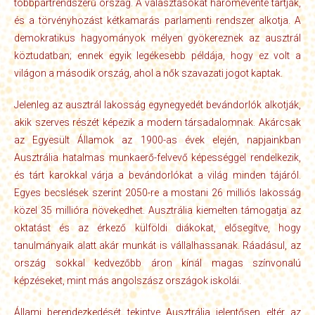
többpártrendszerű ország. A választásokat háromévente tartják,
és a törvényhozást kétkamarás parlamenti rendszer alkotja. A
demokratikus hagyományok mélyen gyökereznek az ausztrál
köztudatban; ennek egyik legékesebb példája, hogy ez volt a
világon a második ország, ahol a nők szavazati jogot kaptak.
Jelenleg az ausztrál lakosság egynegyedét bevándorlók alkotják,
akik szerves részét képezik a modern társadalomnak. Akárcsak
az Egyesült Államok az 1900-as évek elején, napjainkban
Ausztrália hatalmas munkaerő-felvevő képességgel rendelkezik,
és tárt karokkal várja a bevándorlókat a világ minden tájáról.
Egyes becslések szerint 2050-re a mostani 26 milliós lakosság
közel 35 millióra növekedhet. Ausztrália kiemelten támogatja az
oktatást és az érkező külföldi diákokat, elősegítve, hogy
tanulmányaik alatt akár munkát is vállalhassanak. Ráadásul, az
ország sokkal kedvezőbb áron kínál magas színvonalú
képzéseket, mint más angolszász országok iskolái.
Állami berendezkedését tekintve Ausztrália jelentősen eltér az