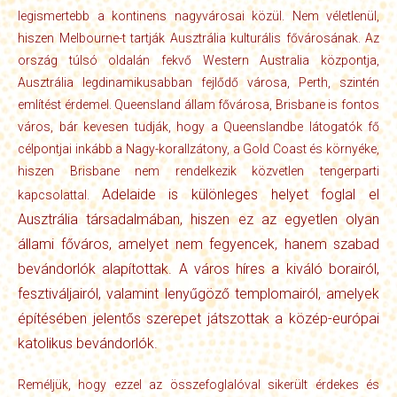
legismertebb a kontinens nagyvárosai közül. Nem véletlenül,
hiszen Melbourne-t tartják Ausztrália kulturális fővárosának. Az
ország túlsó oldalán fekvő Western Australia központja,
Ausztrália legdinamikusabban fejlődő városa, Perth, szintén
említést érdemel. Queensland állam fővárosa, Brisbane is fontos
város, bár kevesen tudják, hogy a Queenslandbe látogatók fő
célpontjai inkább a Nagy-korallzátony, a Gold Coast és környéke,
hiszen Brisbane nem rendelkezik közvetlen tengerparti
Adelaide is különleges helyet foglal el
kapcsolattal.
Ausztrália társadalmában, hiszen ez az egyetlen olyan
állami főváros, amelyet nem fegyencek, hanem szabad
bevándorlók alapítottak. A város híres a kiváló borairól,
fesztiváljairól, valamint lenyűgöző templomairól, amelyek
építésében jelentős szerepet játszottak a közép-európai
katolikus bevándorlók.
Reméljük, hogy ezzel az összefoglalóval sikerült érdekes és