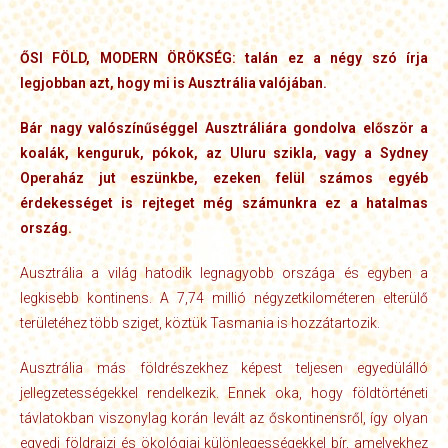
ŐSI FÖLD, MODERN ÖRÖKSÉG: talán ez a négy szó írja
legjobban azt, hogy mi is Ausztrália valójában.
Bár nagy valószínűséggel Ausztráliára gondolva először a
koalák, kenguruk, pókok, az Uluru szikla, vagy a Sydney
Operaház jut eszünkbe, ezeken felül számos egyéb
érdekességet is rejteget még számunkra ez a hatalmas
ország.
Ausztrália a világ hatodik legnagyobb országa és egyben a
legkisebb kontinens. A 7,74 millió négyzetkilométeren elterülő
területéhez több sziget, köztük Tasmania is hozzátartozik.
Ausztrália más földrészekhez képest teljesen egyedülálló
jellegzetességekkel rendelkezik. Ennek oka, hogy földtörténeti
távlatokban viszonylag korán levált az őskontinensről, így olyan
egyedi földrajzi és ökológiai különlegességekkel bír, amelyekhez