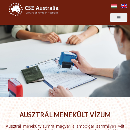
AUSZTRÁL MENEKÜLT VÍZUM
Ausztrál menekültvízumra magyar állampolgár semmilyen vélt