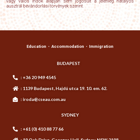
vagy valós indok alapján sem jogosult a jelenleg hatályos
ausztrál bevándorlási törvények szerint.
Education ⋅ Accommodation ⋅ Immigration
BUDAPEST
: +36 20 949 4545
: 1139 Budapest, Hajdú utca 19. 10. em. 62.
: iroda@cseau.com.au
SYDNEY
: +61 (0) 410 88 77 66
: 19 Oak Drive, Georges Hall, Sydney, NSW 2198