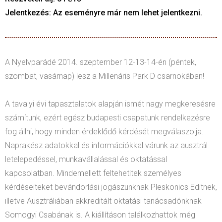
Jelentkezés: Az eseményre már nem lehet jelentkezni.
A Nyelvparádé 2014. szeptember 12-13-14-én (péntek,
szombat, vasárnap) lesz a Millenáris Park D csarnokában!
A tavalyi évi tapasztalatok alapján ismét nagy megkeresésre
számítunk, ezért egész budapesti csapatunk rendelkezésre
fog állni, hogy minden érdeklődő kérdését megválaszolja.
Naprakész adatokkal és információkkal várunk az ausztrál
letelepedéssel, munkavállalással és oktatással
kapcsolatban. Mindemellett feltehetitek személyes
kérdéseiteket bevándorlási jogászunknak Pleskonics Editnek,
illetve Ausztráliában akkreditált oktatási tanácsadónknak
Somogyi Csabának is. A kiállításon találkozhattok még