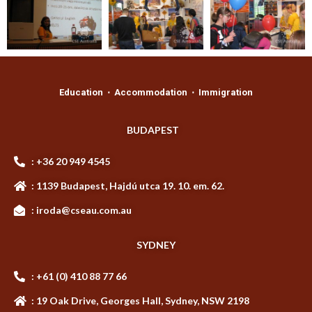
Education ⋅ Accommodation ⋅ Immigration
BUDAPEST
: +36 20 949 4545
: 1139 Budapest, Hajdú utca 19. 10. em. 62.
: iroda@cseau.com.au
SYDNEY
: +61 (0) 410 88 77 66
: 19 Oak Drive, Georges Hall, Sydney, NSW 2198